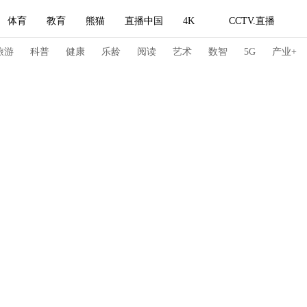
体育
教育
熊猫
直播中国
4K
CCTV.直播
式妙语
主持人
下载央视影音
热解读
天天学习
旅游
科普
健康
乐龄
阅读
艺术
数智
5G
产业+
纪录片网
国家大剧院
大型活动
科技
法治
文娱
人物
公益
图片
习式妙语
央视快评
央视网评
光华锐评
锋面
频道
VR/AR
4K专区
全景新闻
请入列
人生第一次
人生第二次
冬奥会
CBA
NBA
中超
国足
国际足球
网球
综
体育江湖
文化体育
冰雪道路
足球道路