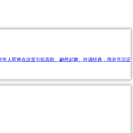
艺术
汽车
数智
5G
产业+
时尚
天气
才艺
网展
央央好物
老年人即将在这里引吭高歌、翩然起舞、吟诵经典，用岁月沉淀