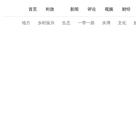
首页
时政
新闻
评论
视频
财经
人民领袖习近平
直播
海外频道
片库
iPanda
栏目大全
联播+
English
中国领导人
节目单
Монгол
听音
央视快评
微视频
习
地方
乡村振兴
生态
一带一路
央博
文化
总台春晚
网络春晚
共产党员网
秧纪录
新闻
国内
国际
评论
经济
军事
人民领袖习近平
联播+
热解读
天天学习
视频
小央视频
小央直播
直播中国
熊猫
现场
前线
比划
快看
蓝海中国
新兵
体育
直播
竞猜
2026年世界杯
2026年
VIP会员
CCTV奥林匹克频道
生活体育大会