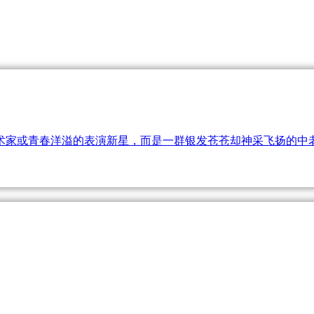
央博
非遗
文化
旅游
科普
健康
乐龄
阅读
云起
超级工厂
智敬中国
全民健康
颜选攻略
海洋
术家或青春洋溢的表演新星，而是一群银发苍苍却神采飞扬的中
热播榜
总台企业白名单