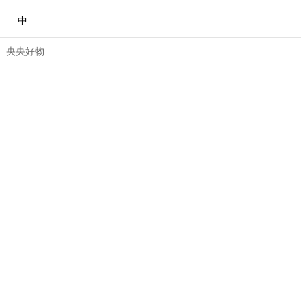
中
央央好物
合体育
亚冬会