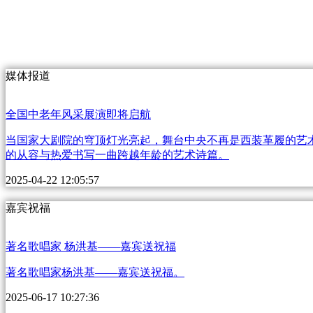
财经
教育
乡村振兴
生态环境
一带一路
大国智造
大国展会
大国保险
云顶对话
媒体报道
全国中老年风采展演即将启航
当国家大剧院的穹顶灯光亮起，舞台中央不再是西装革履的艺
CCTV.节目官网
直播
节目单
栏目
片库
的从容与热爱书写一曲跨越年龄的艺术诗篇。
2025-04-22 12:05:57
嘉宾祝福
著名歌唱家 杨洪基——嘉宾送祝福
著名歌唱家杨洪基——嘉宾送祝福。
2025-06-17 10:27:36